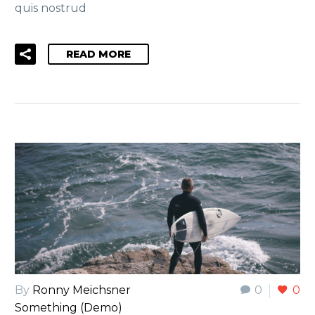
quis nostrud
READ MORE
By
Ronny Meichsner
0
0
Something (Demo)