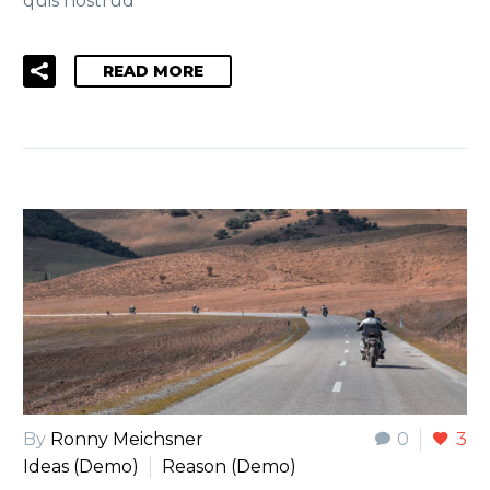
quis nostrud
READ MORE
By
Ronny Meichsner
0
3
Ideas (Demo)
Reason (Demo)