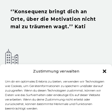
‘’Konsequenz bringt dich an
Orte, über die Motivation nicht
mal zu träumen wagt.’’ Kati
Zustimmung verwalten
Adresse & Kontakt
Um dir ein optimales Erlebnis zu bieten, verwenden wir Technologien
wie Cookies, um Geräteinformationen zu speichern und/oder darauf
zuzugreifen. Wenn du diesen Technologien zustimmst, können wir
tschechisch.online
Daten wie das Surfverhalten oder eindeutige IDs auf dieser Website
Katerina Krejcova
verarbeiten. Wenn du deine Zustimmung nicht erteilst oder
Norweger Str. 4
zurückziehst, können bestimmte Merkmale und Funktionen
beeinträchtigt werden.
10439 Berlin