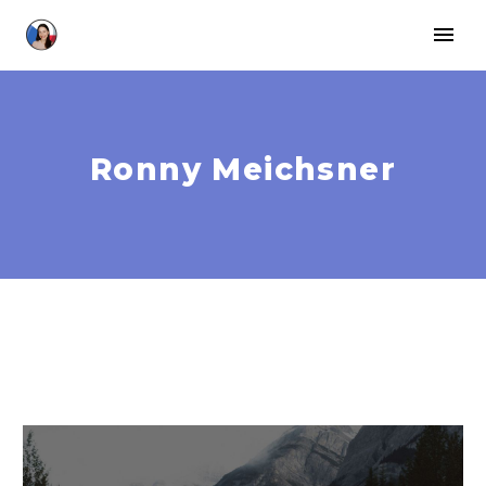
Ronny Meichsner