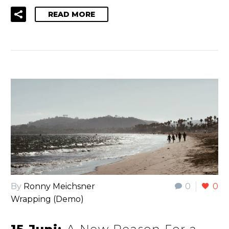
READ MORE
By
Ronny Meichsner
0
0
Wrapping (Demo)
A New Reason For a