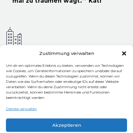
mal zu träumen wagt.’’ Kati
Zustimmung verwalten
Adresse & Kontakt
Um dir ein optimales Erlebnis zu bieten, verwenden wir Technologien
wie Cookies, um Geräteinformationen zu speichern und/oder darauf
zuzugreifen. Wenn du diesen Technologien zustimmst, können wir
tschechisch.online ist ein Produkt der
Daten wie das Surfverhalten oder eindeutige IDs auf dieser Website
slang.me UG (haftungsbeschränkt)
verarbeiten. Wenn du deine Zustimmung nicht erteilst oder
zurückziehst, können bestimmte Merkmale und Funktionen
Lichtenwalder Straße 18, 09131 Chemnitz,
beeinträchtigt werden.
Germany
Dienste verwalten
Kontakt
Akzeptieren
Impressum