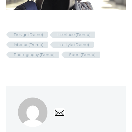
Design (Demo)
Interface (Demo)
Interior (Demo)
Lifestyle (Demo)
Photography (Demo)
Sport (Demo)