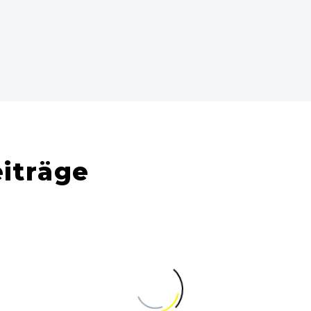
n
iträge