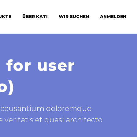
UKTE
ÜBER KATI
WIR SUCHEN
ANMELDEN
 for user
o)
em accusantium doloremque
veritatis et quasi architecto