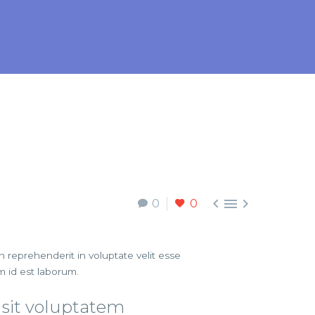



0
0
 reprehenderit in voluptate velit esse
im id est laborum.
 sit voluptatem